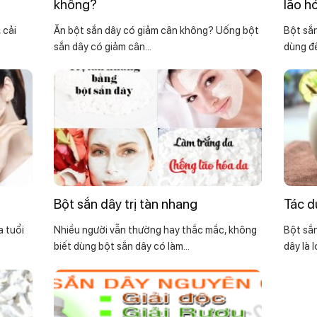
không?
lão h
 cải
Ăn bột sắn dây có giảm cân không? Uống bột
Bột sắn
sắn dây có giảm cân...
dùng để
Bột sắn dây trị tàn nhang
Tác d
a tuổi
Nhiều người vẫn thường hay thắc mắc, không
Bột sắn
biết dùng bột sắn dây có làm...
dây là lo