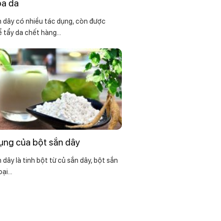
óa da
 dây có nhiều tác dụng, còn được
 tẩy da chết hàng...
ụng của bột sắn dây
 dây là tinh bột từ củ sắn dây, bột sắn
ại...