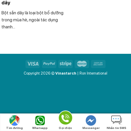
dây
Bột sắn dây là loại bột bổ dưỡng
trong mùa hè, ngoài tác dụng
thanh...
Copyright 2026 ©
Vinastarch
| Ron International
Tìm đường
Whatsapp
Gọi điện
Messenger
Nhắn tin SMS