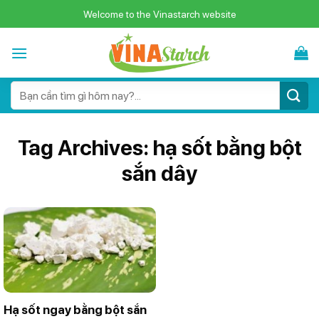
Skip
Welcome to the Vinastarch website
to
content
Search
for:
Tag Archives:
hạ sốt bằng bột
sắn dây
Hạ sốt ngay bằng bột sắn