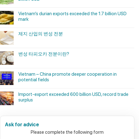
Vietnam’s durian exports exceeded the 1.7 billion USD
mark
제지 산업의 변성 전분
변성 타피오카 전분이란?
Vietnam – China promote deeper cooperation in
potential fields
Import-export exceeded 600 billion USD, record trade
surplus
Ask for advice
Please complete the following form