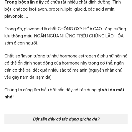
Trong bột sắn dây
có chứa rất nhiều chất dinh dưỡng: Tinh
bột, chất xơ, isoflavon, protein, lipid, glucid, các acid amin,
plavonoid,…
Trong đó, plavonoid là chất CHỐNG OXY HÓA CAO, tăng cường
lưu thông máu, NGĂN NGỪA NHỮNG TRIỆU CHỨNG LÃO HÓA
sớm ở con người.
Chất isoflavon tương tự như hormone estrogen ở phụ nữ nên nó
có thể ổn định hoạt động của hormone này trong cơ thể, ngăn
cản cơ thể bài tiết quá nhiều sắc tố melanin (nguyên nhân chủ
yếu gây nám da, sạm da).
Chúng ta cùng tìm hiểu bột sắn dây có tác dụng gì
với da mặt
nhé!
Bột sắn dây có tác dụng gì cho da?